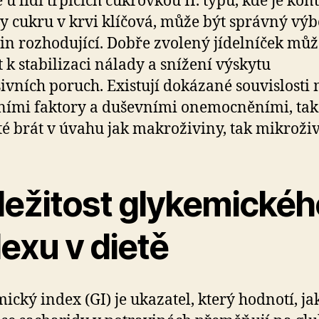
 u lidí trpících cukrovkou II. typu, kde je kon
y cukru v krvi klíčová, může být správný výb
in rozhodující. Dobře zvolený jídelníček můž
t k stabilizaci nálady a snížení výskytu
ivních poruch. Existují dokázané souvislosti
ními faktory a duševními onemocněními, tak
té brát v úvahu jak makroživiny, tak mikroživ
ležitost glykemickéh
exu v dietě
ický index (GI) je ukazatel, který hodnotí, ja