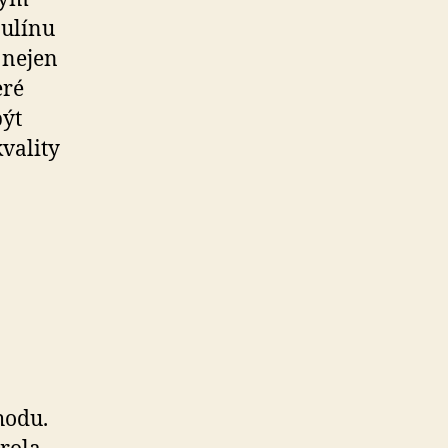
zulínu
 nejen
eré
být
kvality
hodu.