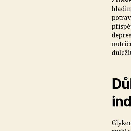
Zvláště
hladin
potrav
přispě
depres
nutrič
důleži
Dů
ind
Glykem