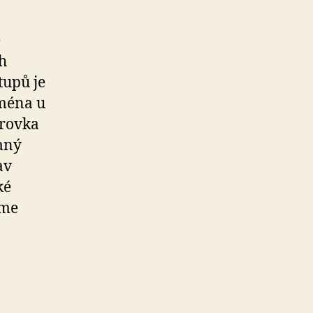
e
h
tupů je
jména u
krovka
mný
av
ké
íme