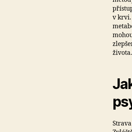
přístu
v krvi
metabo
mohou 
zlepše
života.
Jak
ps
Strava