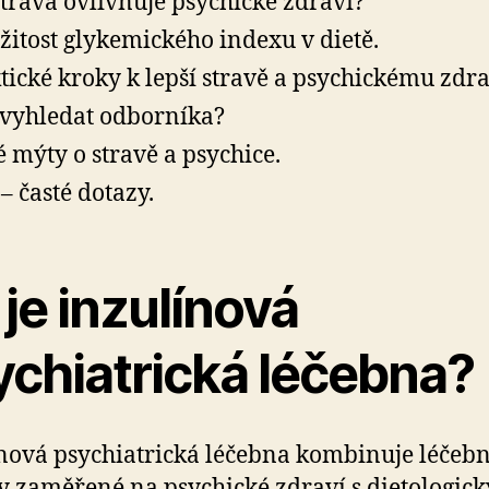
strava ovlivňuje psychické zdraví?
žitost glykemického indexu v dietě.
tické kroky k lepší stravě a psychickému zdra
vyhledat odborníka?
é mýty o stravě a psychice.
– časté dotazy.
je inzulínová
ychiatrická léčebna?
nová psychiatrická léčebna kombinuje léčeb
 zaměřené na psychické zdraví s dietologic