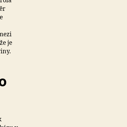
trola
ěr
e
 mezi
že je
iny.
o
k