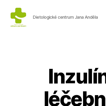
Dietologické centrum Jana Anděla
Výživa
na
prvním
místě
Inzulí
léčebn