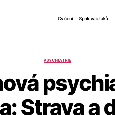
Cvičení
Spalovač tuků
Rubriky
PSYCHIATRIE
nová psychi
a: Strava a 