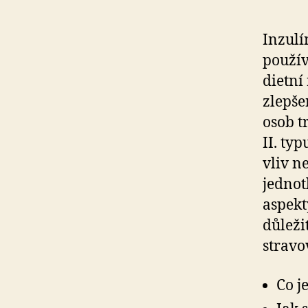
Inzulí
použív
dietní
zlepše
osob t
II. ty
vliv n
jednot
aspekt
důleži
stravo
Co j