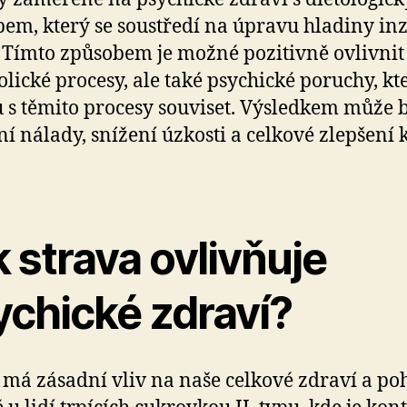
pem, který se soustředí na úpravu hladiny in
. Tímto způsobem je možné pozitivně ovlivnit
lické procesy, ale také psychické poruchy, kt
s těmito procesy souviset. Výsledkem může 
ní nálady, snížení úzkosti a celkové zlepšení 
 strava ovlivňuje
ychické zdraví?
 má zásadní vliv na naše celkové zdraví a po