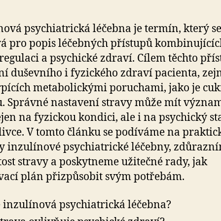
nová psychiatrická léčebna je termín, který s
á pro popis léčebných přístupů kombinujícíc
 regulaci a psychické zdraví. Cílem těchto přís
ní duševního i fyzického zdraví pacienta, ze
rpících metabolickými poruchami, jako je cu
pu. Správné nastavení stravy může mít význa
ejen na fyzickou kondici, ale i na psychický st
livce. V tomto článku se podíváme na praktic
y inzulínové psychiatrické léčebny, zdůrazn
tost stravy a poskytneme užitečné rady, jak
vací plán přizpůsobit svým potřebám.
e inzulínová psychiatrická léčebna?