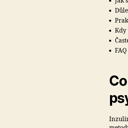
Jak 
Důle
Prak
Kdy 
Čast
FAQ 
Co 
ps
Inzulí
metody