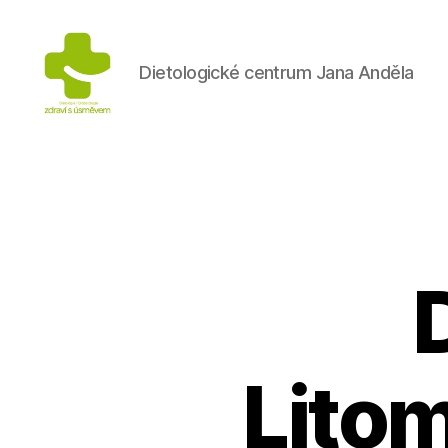
Dietologické centrum Jana Anděla
Výživa
na
prvním
místě
Litom