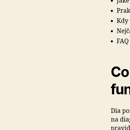
Jaké
Prak
Kdy 
Nejč
FAQ 
Co 
fu
Dia po
na dia
pravid