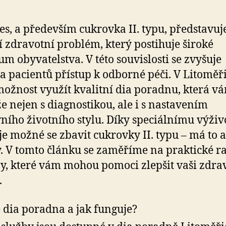
es, a především cukrovka II. typu, představuje
ší zdravotní problém, který postihuje široké
um obyvatelstva. V této souvislosti se zvyšuje
a pacientů přístup k odborné péči. V Litoměř
ožnost využít kvalitní dia poradnu, která v
 nejen s diagnostikou, ale i s nastavením
vního životního stylu. Díky speciálnímu výž
je možné se zbavit cukrovky II. typu – má to a
. V tomto článku se zaměříme na praktické r
y, které vám mohou pomoci zlepšit vaši zdra
.
e dia poradna a jak funguje?