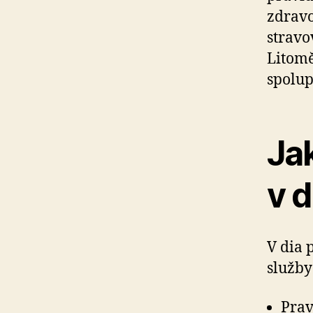
zdravo
stravo
Litomě
spolup
Ja
v 
V dia 
služby
Prav