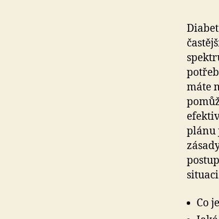
Diabet
častěj
spektr
potřeb
máte m
pomůže
efekti
plánu 
zásady
postup
situaci
Co j