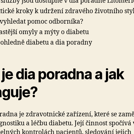
 služby jsou dostupné v dia poradně Litoměři
tické kroky k udržení zdravého životního sty
vyhledat pomoc odborníka?
astější omyly a mýty o diabetu
ohledně diabetu a dia poradny
je dia poradna a jak
nguje?
radna je zdravotnické zařízení, které se zam
gnostiku a léčbu diabetu. Její činnost spočívá 
elných kontrolách pacientů, sledování jejich