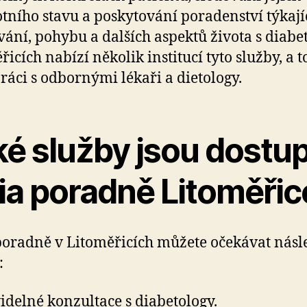
tního stavu a poskytování poradenství týkají
vání, pohybu a dalších aspektů života s diabe
řicích nabízí několik institucí tyto služby, a t
ráci s odbornými lékaři a dietology.
ké služby jsou dostu
dia poradně Litoměřic
poradně v Litoměřicích můžete očekávat násle
:
idelné konzultace s diabetology.