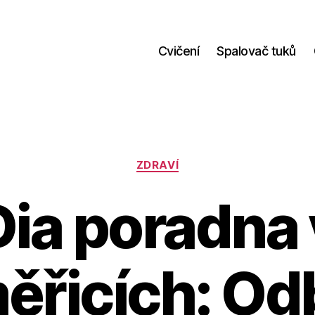
Cvičení
Spalovač tuků
Rubriky
ZDRAVÍ
Dia poradna 
ěřicích: O