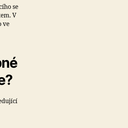
cího se
tem. V
o ve
pné
e?
dující