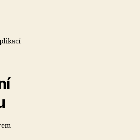
plikací
ní
u
orem