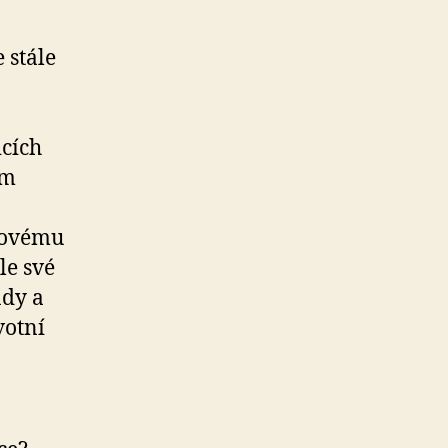
 stále
icích
ám
ivovému
le své
ady a
votní