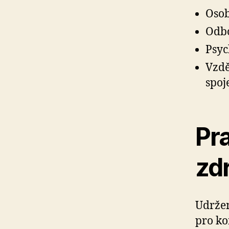
Osob
Odbo
Psyc
Vzdě
spoj
Pra
zd
Udržen
pro ko