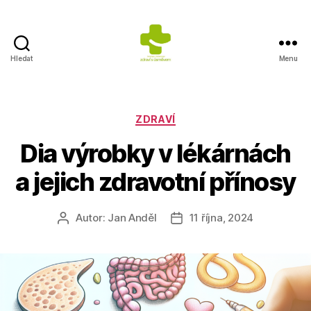
Hledat
Menu
Výživa
na
prvním
místě
Rubriky
ZDRAVÍ
Dia výrobky v lékárnách
a jejich zdravotní přínosy
Autor:
Jan Anděl
11 října, 2024
Autor
Datum
příspěvku
příspěvku