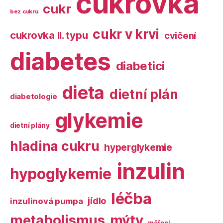
cukrovka
cukr
bez cukru
cukr v krvi
cukrovka II. typu
cvičení
diabetes
diabetici
dieta
dietní plán
diabetologie
glykemie
dietní plány
hladina cukru
hyperglykemie
inzulin
hypoglykemie
léčba
jídlo
inzulinová pumpa
metabolismus
mýty
měření