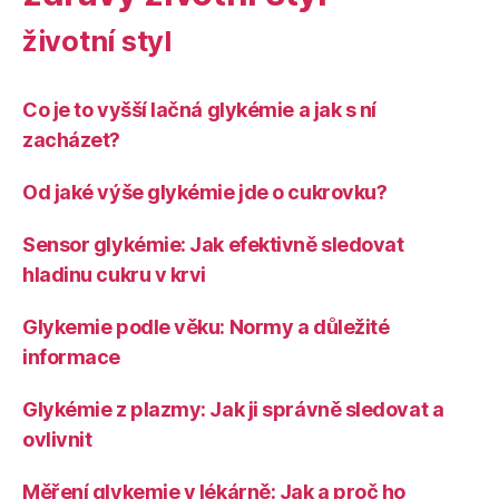
životní styl
Co je to vyšší lačná glykémie a jak s ní
zacházet?
Od jaké výše glykémie jde o cukrovku?
Sensor glykémie: Jak efektivně sledovat
hladinu cukru v krvi
Glykemie podle věku: Normy a důležité
informace
Glykémie z plazmy: Jak ji správně sledovat a
ovlivnit
Měření glykemie v lékárně: Jak a proč ho