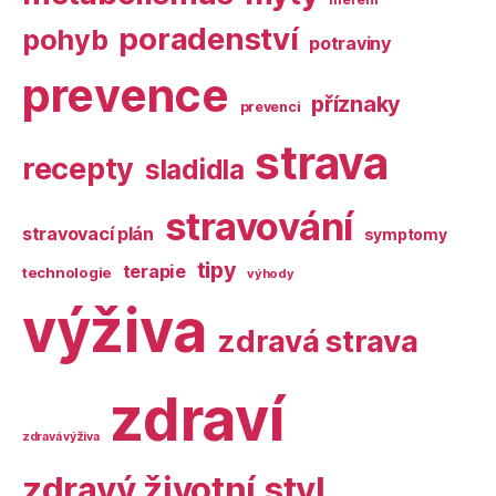
poradenství
pohyb
potraviny
prevence
příznaky
prevenci
strava
recepty
sladidla
stravování
stravovací plán
symptomy
tipy
terapie
technologie
výhody
výživa
zdravá strava
zdraví
zdravá výživa
zdravý životní styl