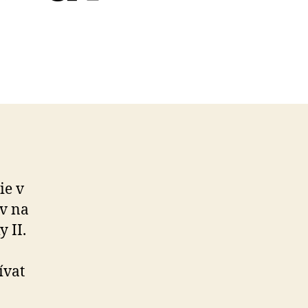
ie v
iv na
 II.
ívat