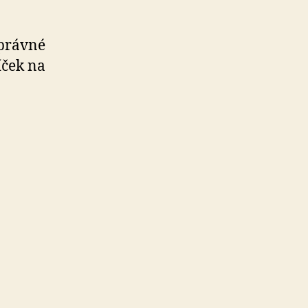
správné
íček na