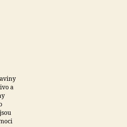
raviny
ivo a
ny
o
jsou
omoci