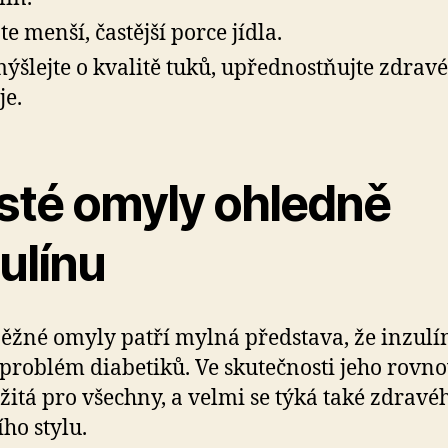
te menší, častější porce jídla.
ýšlejte o kvalitě tuků, upřednostňujte zdravé
je.
sté omyly ohledně
ulínu
ěžné omyly patří mylná představa, že inzulín
problém diabetiků. Ve skutečnosti jeho rovn
ežitá pro všechny, a velmi se týká také zdravé
ího stylu.