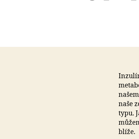
Inzulí
metabo
našem 
naše z
typu. 
můžeme
blíže.