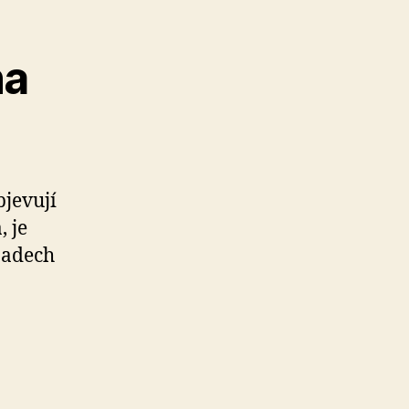
na
jevují
 je
padech