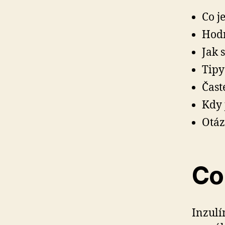
Co j
Hodn
Jak 
Tipy
Čast
Kdy 
Otáz
Co 
Inzulí