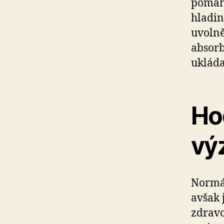
pomáhá
hladin
uvolně
absorb
ukláda
Hod
vý
Normál
avšak 
zdravo