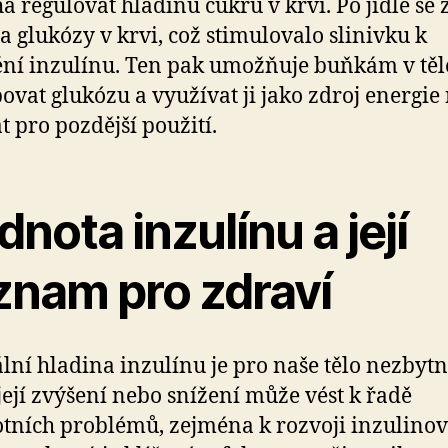
 regulovat hladinu cukru v krvi. Po jídle se 
a glukózy v krvi, což stimulovalo slinivku k
ní inzulínu. Ten pak umožňuje buňkám v těl
ovat glukózu a využívat ji jako zdroj energie 
t pro pozdější použití.
nota inzulínu a její
znam pro zdraví
ní hladina inzulínu je pro naše tělo nezbytn
její zvýšení nebo snížení může vést k řadě
tních problémů, zejména k rozvoji inzulino