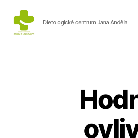
Dietologické centrum Jana Anděla
Výživa
na
prvním
místě
Hodn
ovli