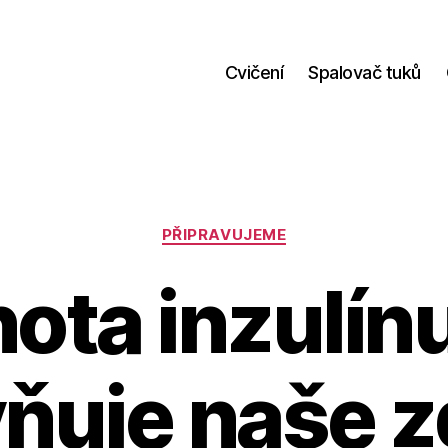
Cvičení
Spalovač tuků
Rubriky
PŘIPRAVUJEME
ota inzulínu
vňuje naše z