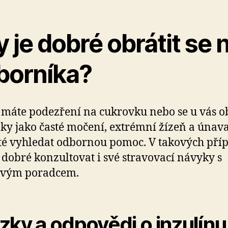
 je dobré obrátit se 
borníka?
máte podezření na cukrovku nebo se u vás ob
ky jako časté močení, extrémní žízeň a únava,
té vyhledat odbornou pomoc. V takových pří
é dobré konzultovat i své stravovací návyky s
ovým poradcem.
zky a odpovědi o inzulínu