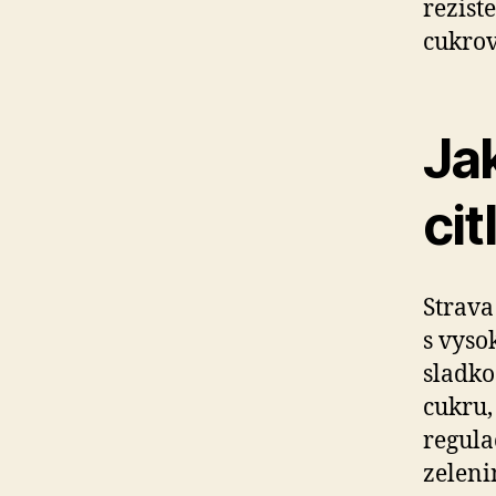
rezist
cukrov
Jak
cit
Strava
s vyso
sladko
cukru,
regula
zeleni