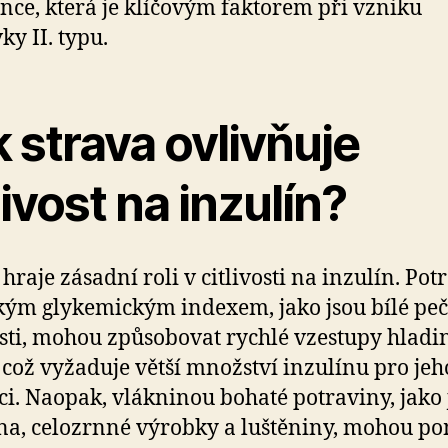
ence, která je klíčovým faktorem při vzniku
ky II. typu.
 strava ovlivňuje
livost na inzulín?
 hraje zásadní roli v citlivosti na inzulín. Pot
kým glykemickým indexem, jako jsou bílé peč
sti, mohou způsobovat rychlé vzestupy hladi
 což vyžaduje větší množství inzulínu pro jeh
ci. Naopak, vlákninou bohaté potraviny, jako 
na, celozrnné výrobky a luštěniny, mohou p