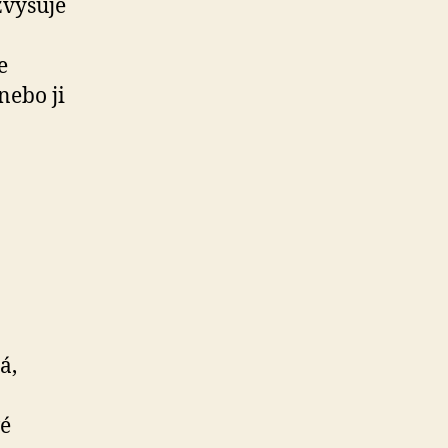
zvyšuje
e
nebo ji
á,
vé