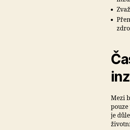
Zvaž
Přem
zdro
Ča
inz
Mezi b
pouze 
je důl
životn