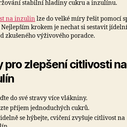
ržování stabilní hladiny cukru a inzulínu.
ost na inzulin
lze do velké míry řešit pomocí 
. Nejlepším krokem je nechat si sestavit jídeln
d zkušeného výživového poradce.
y pro zlepšení citlivosti na
ulín
ďte do své stravy více vlákniny.
te příjem jednoduchých cukrů.
idelně se hýbejte, cvičení zvyšuje citlivost na
lín.