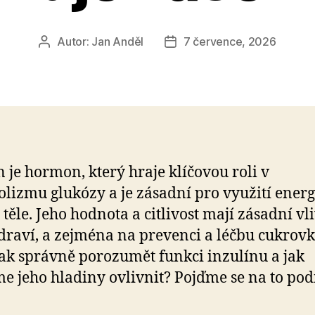
Autor:
Jan Anděl
7 července, 2026
Autor
Datum
příspěvku
příspěvku
n je hormon, který hraje klíčovou roli v
lizmu glukózy a je zásadní pro využití energ
těle. Jeho hodnota a citlivost mají zásadní vl
draví, a zejména na prevenci a léčbu cukrovky
Jak správně porozumět funkci inzulínu a jak
 jeho hladiny ovlivnit? Pojďme se na to pod