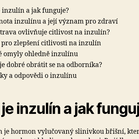
e inzulín a jak funguje?
ota inzulínu a její význam pro zdraví
strava ovlivňuje citlivost na inzulín?
 pro zlepšení citlivosti na inzulín
é omyly ohledně inzulínu
je dobré obrátit se na odborníka?
ky a odpovědi o inzulínu
je inzulín a jak fungu
n je hormon vylučovaný slinivkou břišní, kte