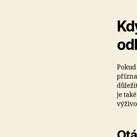
Kdy
od
Pokud 
přízna
důleži
je tak
výživ
Otá