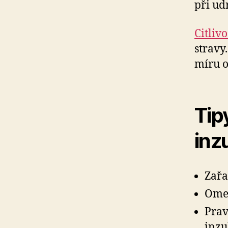
při ud
Citliv
stravy
míru o
Tip
inz
Zařa
Omez
Prav
inzu