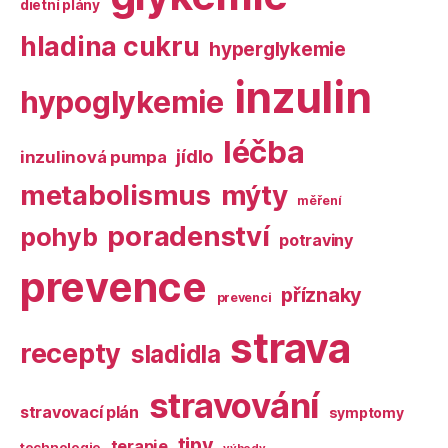
dietní plány
hladina cukru
hyperglykemie
inzulin
hypoglykemie
léčba
jídlo
inzulinová pumpa
metabolismus
mýty
měření
poradenství
pohyb
potraviny
prevence
příznaky
prevenci
strava
recepty
sladidla
stravování
stravovací plán
symptomy
tipy
terapie
technologie