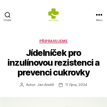
Hledat
Menu
Výživa
na
prvním
místě
Rubriky
PŘIPRAVUJEME
Jídelníček pro
inzulínovou rezistenci a
prevenci cukrovky
Autor:
Jan Anděl
11 října, 2024
Autor
Datum
příspěvku
příspěvku