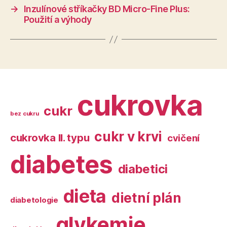
→
Inzulínové stříkačky BD Micro-Fine Plus:
Použití a výhody
cukrovka
cukr
bez cukru
cukr v krvi
cukrovka II. typu
cvičení
diabetes
diabetici
dieta
dietní plán
diabetologie
glykemie