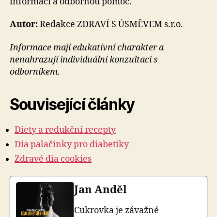
informací a odbornou pomoc.
Autor:
Redakce ZDRAVÍ S ÚSMĚVEM s.r.o.
Informace mají edukativní charakter a
nenahrazují individuální konzultaci s
odborníkem.
Související články
Diety a redukční recepty
Dia palačinky pro diabetiky
Zdravé dia cookies
Jan Anděl
Cukrovka je závažné