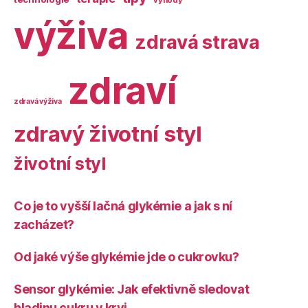
výhody
výživa
zdravá strava
zdraví
zdravá výživa
zdravý životní styl
životní styl
Co je to vyšší lačná glykémie a jak s ní
zacházet?
Od jaké výše glykémie jde o cukrovku?
Sensor glykémie: Jak efektivně sledovat
hladinu cukru v krvi