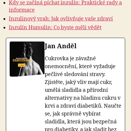
Kdy se začíná píchat inzulín: Praktické rady a
informace
Inzulinový vrah: Jak ovlivňuje vaše zdraví
Inzulín Humulin: Co byste měli vědět
Jan Anděl
Cukrovka je závažné
onemocnění, které vyžaduje
pečlivé sledování stravy.
Zjistěte, jaký vliv mají cukr,
umělá sladidla a přírodní
alternativy na hladinu cukru v
krvi a zdraví diabetiků. Naučte
se, jak správně vybírat
sladidla, která jsou bezpečná
pro diabetiky, a jak sladit bez