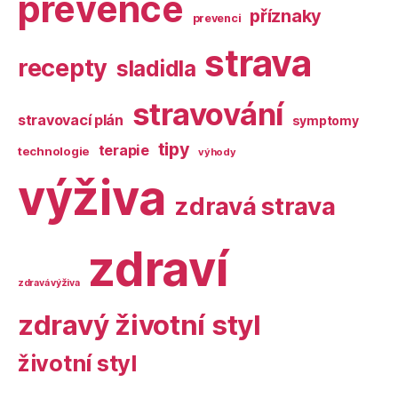
prevence
příznaky
prevenci
strava
recepty
sladidla
stravování
stravovací plán
symptomy
tipy
terapie
technologie
výhody
výživa
zdravá strava
zdraví
zdravá výživa
zdravý životní styl
životní styl