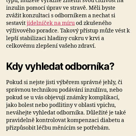
typu, můžete výrazně změnit svou citlivost na
inzulin pomocí úprav ve stravě. Měli byste
zvážit konzultaci s odborníkem a nechat si
sestavit
jídelníček na míru
od zkušeného
výživového poradce. Takový přístup může vést k
lepší stabilizaci hladiny cukru v krvi a
celkovému zlepšení vašeho zdraví.
Kdy vyhledat odborníka?
Pokud si nejste jisti výběrem správné jehly, či
správnou technikou podávání inzulínu, nebo
pokud se u vás objevují známky komplikací,
jako bolest nebo podlitiny v oblasti vpichu,
neváhejte vyhledat odborníka. Důležité je také
pravidelně kontrolovat kompenzaci diabetu a
přizpůsobit léčbu měnícím se potřebám.