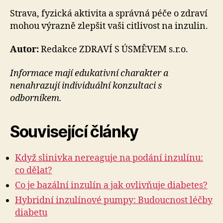
Strava, fyzická aktivita a správná péče o zdraví
mohou výrazně zlepšit vaši citlivost na inzulin.
Autor:
Redakce ZDRAVÍ S ÚSMĚVEM s.r.o.
Informace mají edukativní charakter a
nenahrazují individuální konzultaci s
odborníkem.
Související články
Když slinivka nereaguje na podání inzulínu:
co dělat?
Co je bazální inzulín a jak ovlivňuje diabetes?
Hybridní inzulínové pumpy: Budoucnost léčby
diabetu