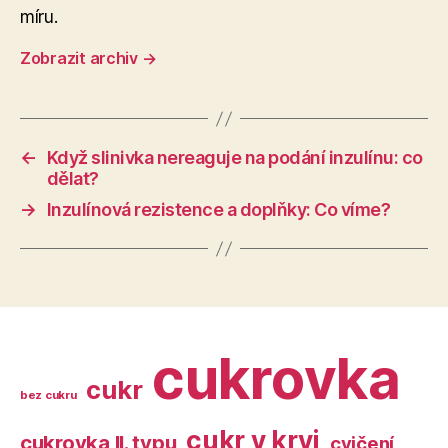
míru.
Zobrazit archiv
→
←
Když slinivka nereaguje na podání inzulínu: co
dělat?
→
Inzulínová rezistence a doplňky: Co víme?
cukrovka
cukr
bez cukru
cukr v krvi
cukrovka II. typu
cvičení