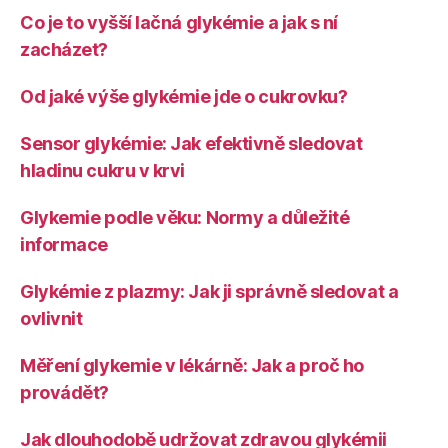
Co je to vyšší lačná glykémie a jak s ní
zacházet?
Od jaké výše glykémie jde o cukrovku?
Sensor glykémie: Jak efektivně sledovat
hladinu cukru v krvi
Glykemie podle věku: Normy a důležité
informace
Glykémie z plazmy: Jak ji správně sledovat a
ovlivnit
Měření glykemie v lékárně: Jak a proč ho
provádět?
Jak dlouhodobě udržovat zdravou glykémii