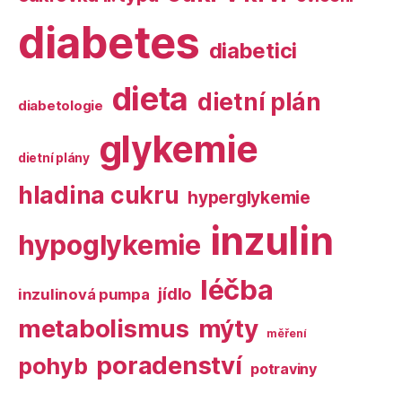
diabetes
diabetici
dieta
dietní plán
diabetologie
glykemie
dietní plány
hladina cukru
hyperglykemie
inzulin
hypoglykemie
léčba
jídlo
inzulinová pumpa
metabolismus
mýty
měření
poradenství
pohyb
potraviny