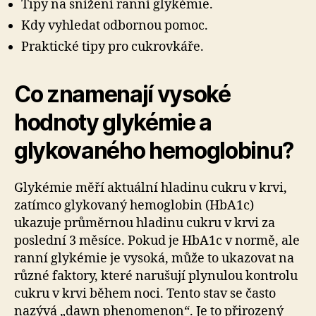
Tipy na snížení ranní glykémie.
Kdy vyhledat odbornou pomoc.
Praktické tipy pro cukrovkáře.
Co znamenají vysoké
hodnoty glykémie a
glykovaného hemoglobinu?
Glykémie měří aktuální hladinu cukru v krvi,
zatímco glykovaný hemoglobin (HbA1c)
ukazuje průměrnou hladinu cukru v krvi za
poslední 3 měsíce. Pokud je HbA1c v normě, ale
ranní glykémie je vysoká, může to ukazovat na
různé faktory, které narušují plynulou kontrolu
cukru v krvi během noci. Tento stav se často
nazývá „dawn phenomenon“. Je to přirozený