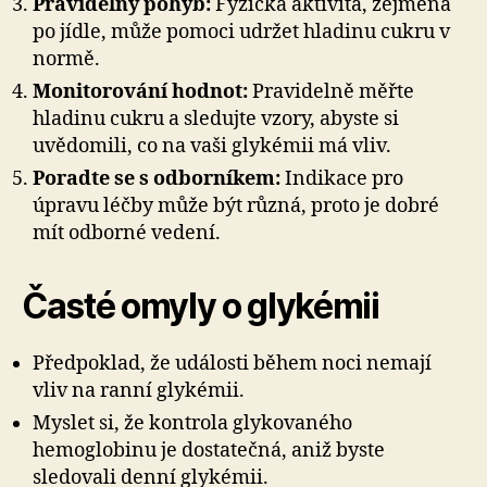
Pravidelný pohyb:
Fyzická aktivita, zejména
po jídle, může pomoci udržet hladinu cukru v
normě.
Monitorování hodnot:
Pravidelně měřte
hladinu cukru a sledujte vzory, abyste si
uvědomili, co na vaši glykémii má vliv.
Poradte se s odborníkem:
Indikace pro
úpravu léčby může být různá, proto je dobré
mít odborné vedení.
Časté omyly o glykémii
Předpoklad, že události během noci nemají
vliv na ranní glykémii.
Myslet si, že kontrola glykovaného
hemoglobinu je dostatečná, aniž byste
sledovali denní glykémii.