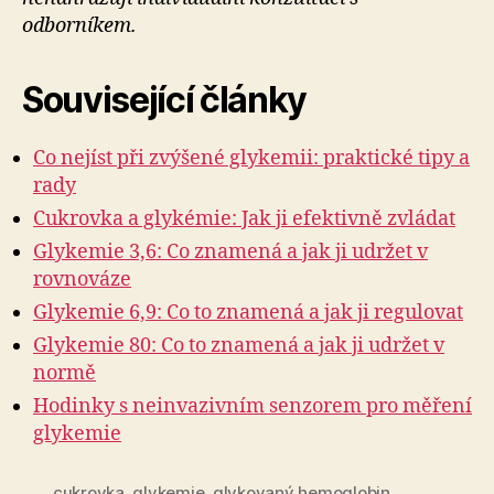
odborníkem.
Související články
Co nejíst při zvýšené glykemii: praktické tipy a
rady
Cukrovka a glykémie: Jak ji efektivně zvládat
Glykemie 3,6: Co znamená a jak ji udržet v
rovnováze
Glykemie 6,9: Co to znamená a jak ji regulovat
Glykemie 80: Co to znamená a jak ji udržet v
normě
Hodinky s neinvazivním senzorem pro měření
glykemie
cukrovka
,
glykemie
,
glykovaný hemoglobin
,