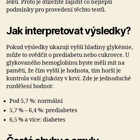
léků. Proto je důležité zajistit co nejlepší
podmínky pro provedení těchto testů.
Jak interpretovat výsledky?
Pokud výsledky ukazují vyšší hladiny glykémie,
může to svědčit o prediabetu nebo cukrovce. U
glykovaného hemoglobinu byste měli mít na
paměti, že čím vyšší je hodnota, tím horší je
kontrola vaší glukózy v krvi. Zde je jednoduché
rozdělení hodnot:
Pod 5,7 %: normální
5,7 % – 6,4 %: prediabetes
6,5 % a více: diabetes