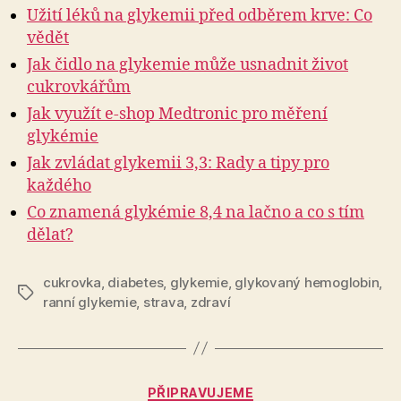
Užití léků na glykemii před odběrem krve: Co
vědět
Jak čidlo na glykemie může usnadnit život
cukrovkářům
Jak využít e-shop Medtronic pro měření
glykémie
Jak zvládat glykemii 3,3: Rady a tipy pro
každého
Co znamená glykémie 8,4 na lačno a co s tím
dělat?
cukrovka
,
diabetes
,
glykemie
,
glykovaný hemoglobin
,
Štítky
ranní glykemie
,
strava
,
zdraví
Rubriky
PŘIPRAVUJEME