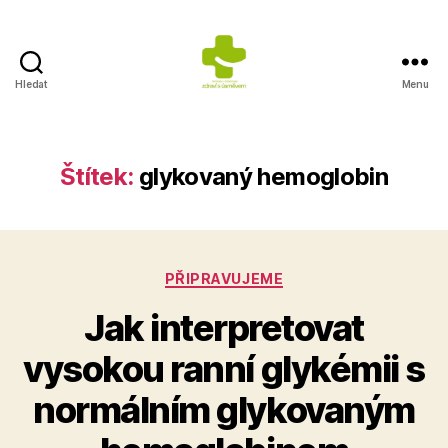
Hledat
Menu
Výživa
na
prvním
místě
Štítek:
glykovaný hemoglobin
Rubriky
PŘIPRAVUJEME
Jak interpretovat
vysokou ranní glykémii s
normálním glykovaným