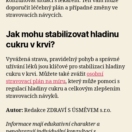
konzultovat situaci s lékařem. Ten vám může
doporučit léčebný plán a případné změny ve
stravovacích návycích.
Jak mohu stabilizovat hladinu
cukru v krvi?
Vyvážená strava, pravidelný pohyb a správné
užívání léků jsou klíčové pro stabilizaci hladiny
cukru v krvi. Můžete také zvážit
osobní
stravovací plán na míru
, který může pomoci s
regulací hladiny cukru a celkovým zlepšením
stravovacích návyků.
Autor:
Redakce ZDRAVÍ S ÚSMĚVEM s.r.o.
Informace mají edukativní charakter a
nenahrazují individuální konzultaci s