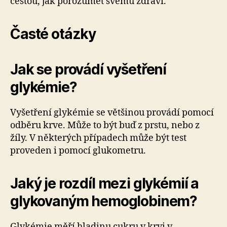
cestou, jak porozumět svému zdraví.
Časté otázky
Jak se provádí vyšetření
glykémie?
Vyšetření glykémie se většinou provádí pomocí
odběru krve. Může to být buď z prstu, nebo z
žíly. V některých případech může být test
proveden i pomocí glukometru.
Jaký je rozdíl mezi glykémií a
glykovaným hemoglobinem?
Glykémie měří hladinu cukru v krvi v