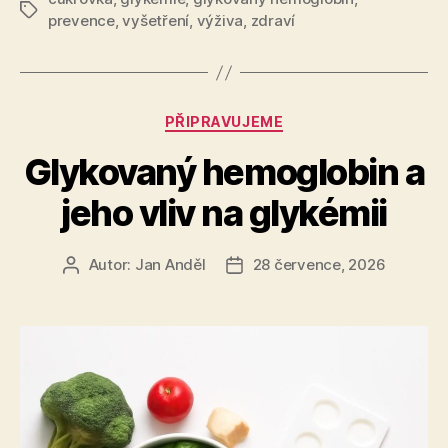
Štítky
prevence
,
vyšetření
,
výživa
,
zdraví
Rubriky
PŘIPRAVUJEME
Glykovaný hemoglobin a
jeho vliv na glykémii
Autor:
Jan Anděl
28 července, 2026
Autor
Datum
příspěvku
příspěvku