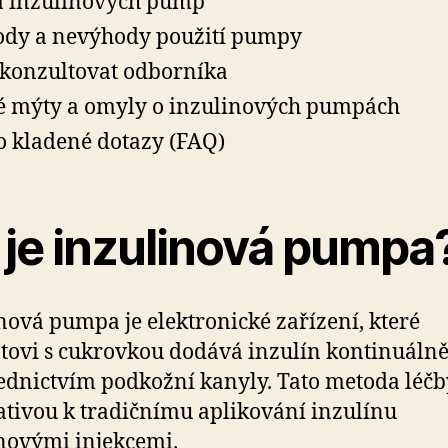
 inzulinových pump
dy a nevýhody použití pumpy
konzultovat odborníka
é mýty a omyly o inzulinových pumpách
o kladené dotazy (FAQ)
 je inzulinová pumpa
nová pumpa je elektronické zařízení, které
tovi s cukrovkou dodává inzulín kontinuáln
ednictvím podkožní kanyly. Tato metoda léčb
ativou k tradičnímu aplikování inzulínu
novými injekcemi.