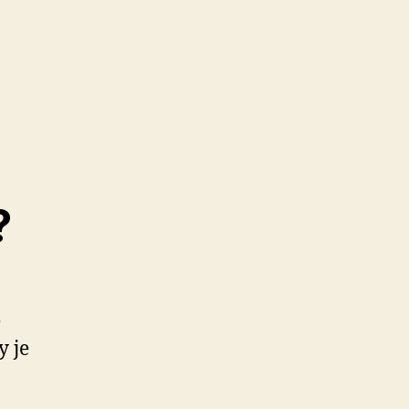
?
ě
y je