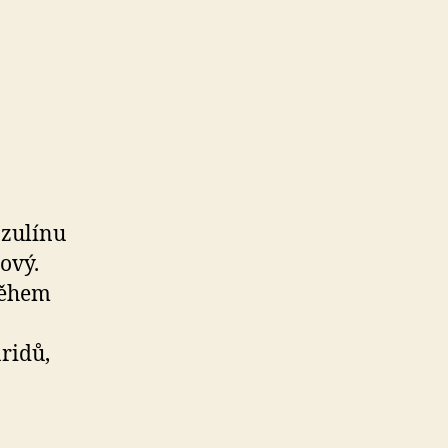
nzulínu
sový.
během
aridů,