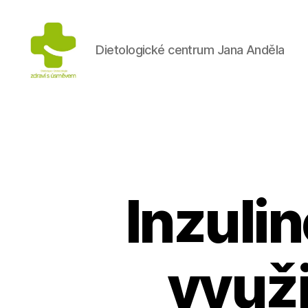
Dietologické centrum Jana Anděla
Výživa
na
prvním
místě
Inzuli
využi