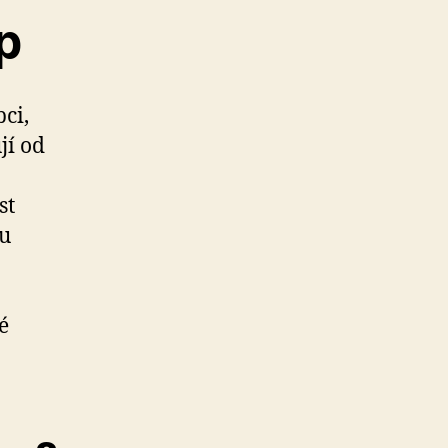
p
ci,
jí od
st
ou
é