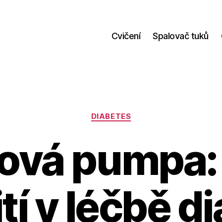
Cvičení
Spalovač tuků
Rubriky
DIABETES
nová pumpa:
tí v léčbě d