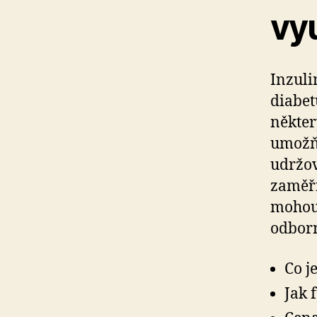
vyu
Inzuli
diabet
někter
umožňu
udržov
zaměř
mohou 
odbor
Co j
Jak 