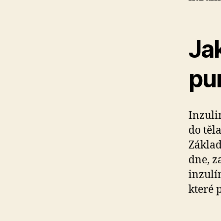
Jak
pu
Inzuli
do těl
Základ
dne, z
inzulí
které 