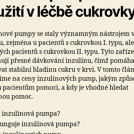
žití v léčbě cukrovk
nové pumpy se staly významným nástrojem v
u, zejména u pacientů s cukrovkou I. typu, ale
ých pacientů s cukrovkou II. typu. Tyto zaříz
jí přesné dávkování inzulínu, čímž pomáha
at stabilní hladinu cukru v krvi. V tomto člá
íme na ceny inzulinových pump, jakým způ
pacientům pomoci, a kdy je vhodné hledat
nou pomoc.
e inzulinová pumpa?
funguje inzulinová pumpa?