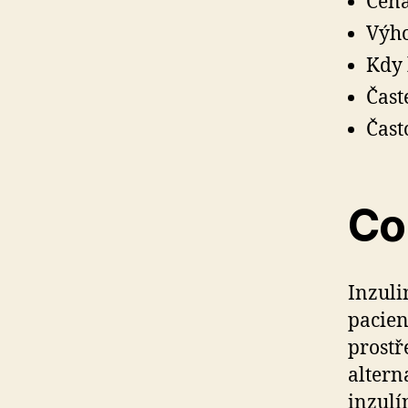
Cena
Výho
Kdy 
Čast
Čast
Co
Inzuli
pacien
prostř
altern
inzulí