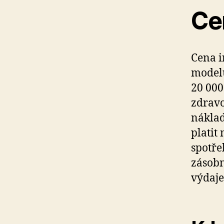
Ce
Cena i
modelu
20 000
zdravo
náklad
platit
spotře
zásobn
výdaje