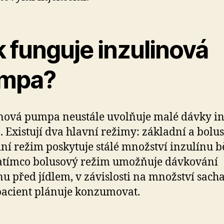
 funguje inzulinová
mpa?
nová pumpa neustále uvolňuje malé dávky i
a. Existují dva hlavní režimy: základní a bolu
ní režim poskytuje stálé množství inzulínu 
atímco bolusový režim umožňuje dávkování
nu před jídlem, v závislosti na množství sach
pacient plánuje konzumovat.