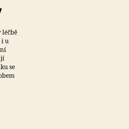
y
 léčbě
 i u
ení
jí
nku se
sobem