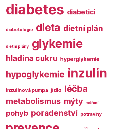
diabetes
diabetici
dieta
dietní plán
diabetologie
glykemie
dietní plány
hladina cukru
hyperglykemie
inzulin
hypoglykemie
léčba
jídlo
inzulinová pumpa
metabolismus
mýty
měření
poradenství
pohyb
potraviny
prevence