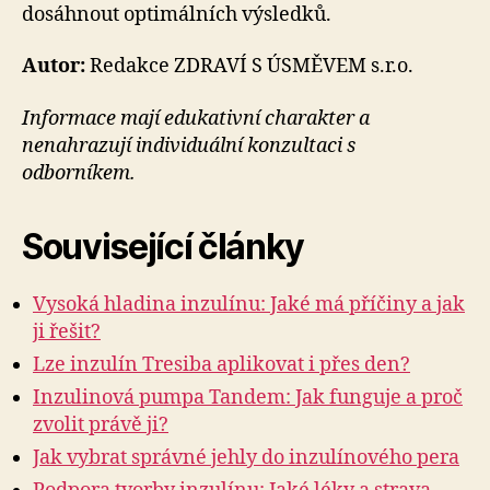
dosáhnout optimálních výsledků.
Autor:
Redakce ZDRAVÍ S ÚSMĚVEM s.r.o.
Informace mají edukativní charakter a
nenahrazují individuální konzultaci s
odborníkem.
Související články
Vysoká hladina inzulínu: Jaké má příčiny a jak
ji řešit?
Lze inzulín Tresiba aplikovat i přes den?
Inzulinová pumpa Tandem: Jak funguje a proč
zvolit právě ji?
Jak vybrat správné jehly do inzulínového pera