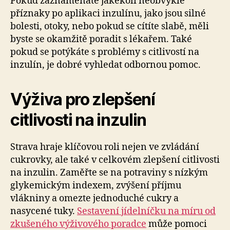
Pokud zaznamenáte jakékoli neobvyklé
příznaky po aplikaci inzulínu, jako jsou silné
bolesti, otoky, nebo pokud se cítíte slabě, měli
byste se okamžitě poradit s lékařem. Také
pokud se potýkáte s problémy s citlivostí na
inzulín, je dobré vyhledat odbornou pomoc.
Výživa pro zlepšení
citlivosti na inzulin
Strava hraje klíčovou roli nejen ve zvládání
cukrovky, ale také v celkovém zlepšení citlivosti
na inzulin. Zaměřte se na potraviny s nízkým
glykemickým indexem, zvýšení příjmu
vlákniny a omezte jednoduché cukry a
nasycené tuky.
Sestavení jídelníčku na míru od
zkušeného výživového poradce
může pomoci