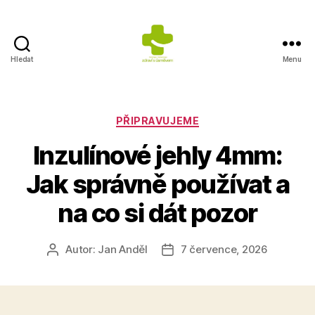
Hledat
Menu
Výživa
na
prvním
místě
Rubriky
PŘIPRAVUJEME
Inzulínové jehly 4mm:
Jak správně používat a
na co si dát pozor
Autor:
Jan Anděl
7 července, 2026
Autor
Datum
příspěvku
příspěvku