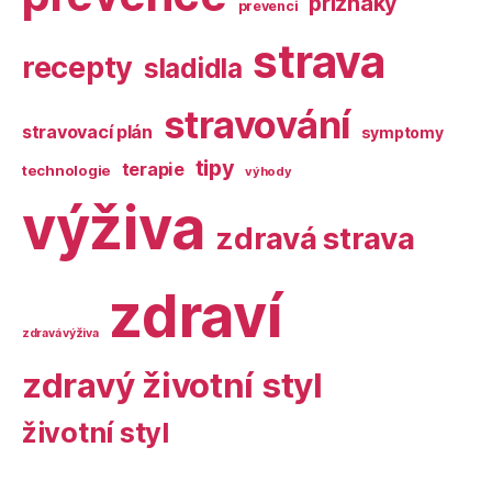
příznaky
prevenci
strava
recepty
sladidla
stravování
stravovací plán
symptomy
tipy
terapie
technologie
výhody
výživa
zdravá strava
zdraví
zdravá výživa
zdravý životní styl
životní styl