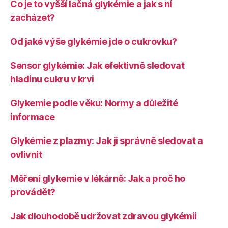
Co je to vyšší lačná glykémie a jak s ní
zacházet?
Od jaké výše glykémie jde o cukrovku?
Sensor glykémie: Jak efektivně sledovat
hladinu cukru v krvi
Glykemie podle věku: Normy a důležité
informace
Glykémie z plazmy: Jak ji správně sledovat a
ovlivnit
Měření glykemie v lékárně: Jak a proč ho
provádět?
Jak dlouhodobě udržovat zdravou glykémii