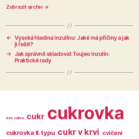
Zobrazit archiv
→
←
Vysoká hladina inzulínu: Jaké má příčiny a jak
ji řešit?
→
Jak správně skladovat Toujeo inzulín:
Praktické rady
cukrovka
cukr
bez cukru
cukr v krvi
cukrovka II. typu
cvičení