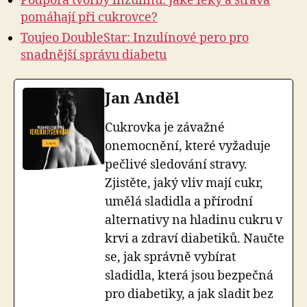
Podpora tvorby inzulínu: Jaké léky a strava
pomáhají při cukrovce?
Toujeo DoubleStar: Inzulínové pero pro
snadnější správu diabetu
Jan Anděl
Cukrovka je závažné
onemocnění, které vyžaduje
pečlivé sledování stravy.
Zjistěte, jaký vliv mají cukr,
umělá sladidla a přírodní
alternativy na hladinu cukru v
krvi a zdraví diabetiků. Naučte
se, jak správně vybírat
sladidla, která jsou bezpečná
pro diabetiky, a jak sladit bez