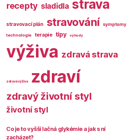
strava
recepty
sladidla
stravování
stravovací plán
symptomy
tipy
terapie
technologie
výhody
výživa
zdravá strava
zdraví
zdravá výživa
zdravý životní styl
životní styl
Co je to vyšší lačná glykémie a jak s ní
zacházet?