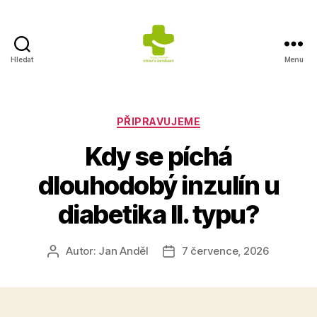
Hledat
Menu
Výživa
na
prvním
místě
Rubriky
PŘIPRAVUJEME
Kdy se píchá
dlouhodobý inzulín u
diabetika II. typu?
Autor:
Jan Anděl
7 července, 2026
Autor
Datum
příspěvku
příspěvku