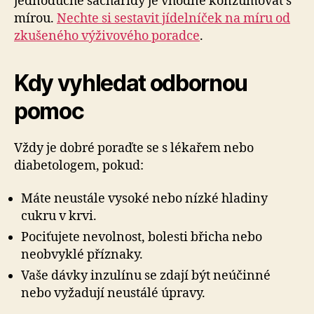
jednoduché sacharidy je vhodné konzumovat s
mírou.
Nechte si sestavit jídelníček na míru od
zkušeného výživového poradce
.
Kdy vyhledat odbornou
pomoc
Vždy je dobré poraďte se s lékařem nebo
diabetologem, pokud:
Máte neustále vysoké nebo nízké hladiny
cukru v krvi.
Pociťujete nevolnost, bolesti břicha nebo
neobvyklé příznaky.
Vaše dávky inzulínu se zdají být neúčinné
nebo vyžadují neustálé úpravy.