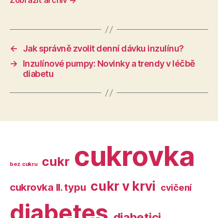
Zobrazit archiv
→
←
Jak správně zvolit denní dávku inzulínu?
→
Inzulínové pumpy: Novinky a trendy v léčbě
diabetu
cukrovka
cukr
bez cukru
cukr v krvi
cukrovka II. typu
cvičení
diabetes
diabetici