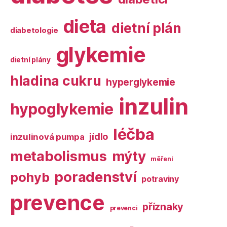
dieta
dietní plán
diabetologie
glykemie
dietní plány
hladina cukru
hyperglykemie
inzulin
hypoglykemie
léčba
jídlo
inzulinová pumpa
metabolismus
mýty
měření
poradenství
pohyb
potraviny
prevence
příznaky
prevenci