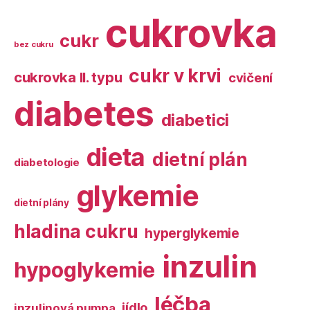
cukrovka
cukr
bez cukru
cukr v krvi
cukrovka II. typu
cvičení
diabetes
diabetici
dieta
dietní plán
diabetologie
glykemie
dietní plány
hladina cukru
hyperglykemie
inzulin
hypoglykemie
léčba
jídlo
inzulinová pumpa