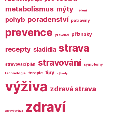
metabolismus
mýty
měření
poradenství
pohyb
potraviny
prevence
příznaky
prevenci
strava
recepty
sladidla
stravování
stravovací plán
symptomy
tipy
terapie
technologie
výhody
výživa
zdravá strava
zdraví
zdravá výživa