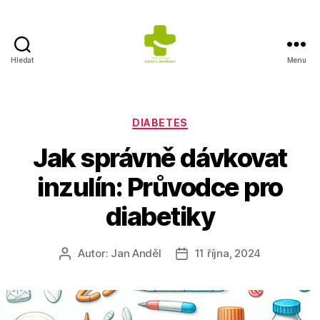
Hledat
Menu
Výživa
na
prvním
místě
Rubriky
DIABETES
Jak správně dávkovat
inzulín: Průvodce pro
diabetiky
Autor:
Jan Anděl
11 října, 2024
Autor
Datum
příspěvku
příspěvku